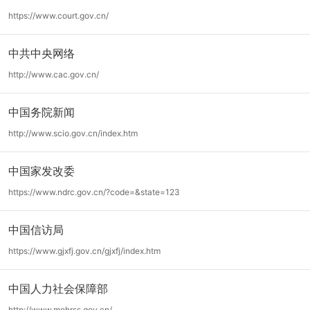
https://www.court.gov.cn/
中共中央网络
http://www.cac.gov.cn/
中国务院新闻
http://www.scio.gov.cn/index.htm
中国家发改委
https://www.ndrc.gov.cn/?code=&state=123
中国信访局
https://www.gjxfj.gov.cn/gjxfj/index.htm
中国人力社会保障部
http://www.mohrss.gov.cn/