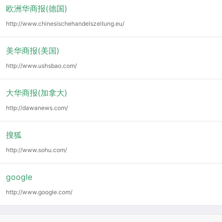
欧洲华商报(德国)
http://www.chinesischehandelszeitung.eu/
美华商报(美国)
http://www.ushsbao.com/
大华商报(加拿大)
http://dawanews.com/
搜狐
http://www.sohu.com/
google
http://www.google.com/