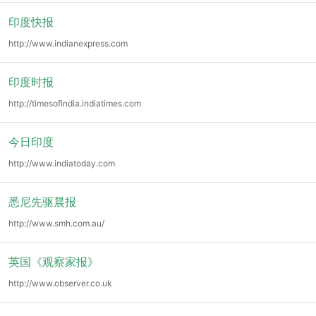
印度快报
http://www.indianexpress.com
印度时报
http://timesofindia.indiatimes.com
今日印度
http://www.indiatoday.com
悉尼先驱晨报
http://www.smh.com.au/
英国《观察家报》
http://www.observer.co.uk