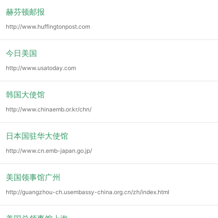
赫芬顿邮报
http://www.huffingtonpost.com
今日美国
http://www.usatoday.com
韩国大使馆
http://www.chinaemb.or.kr/chn/
日本国驻华大使馆
http://www.cn.emb-japan.go.jp/
美国领事馆广州
http://guangzhou-ch.usembassy-china.org.cn/zh/index.html