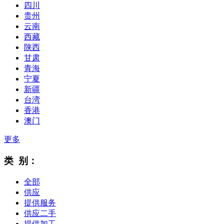
四川
贵州
云南
西藏
陕西
甘肃
青海
宁夏
新疆
台湾
香港
澳门
更多
类 别：
全部
供应
提供服务
供应二手
提供加工