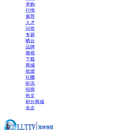
求购
行情
展荐
人才
问答
专题
晒台
品牌
微视
下载
商城
批团
社圈
听讯
招商
热文
积分商城
名企