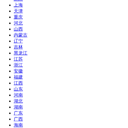
上海
天津
重庆
河北
山西
内蒙古
辽宁
吉林
黑龙江
江苏
浙江
安徽
福建
江西
山东
河南
湖北
湖南
广东
广西
海南