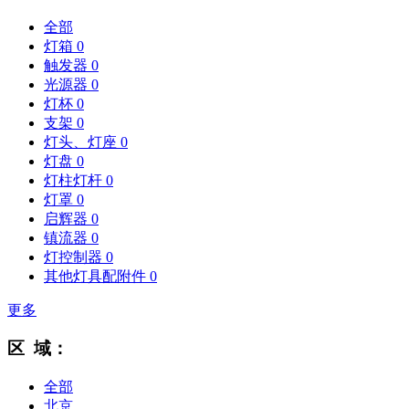
全部
灯箱
0
触发器
0
光源器
0
灯杯
0
支架
0
灯头、灯座
0
灯盘
0
灯柱灯杆
0
灯罩
0
启辉器
0
镇流器
0
灯控制器
0
其他灯具配附件
0
更多
区 域：
全部
北京