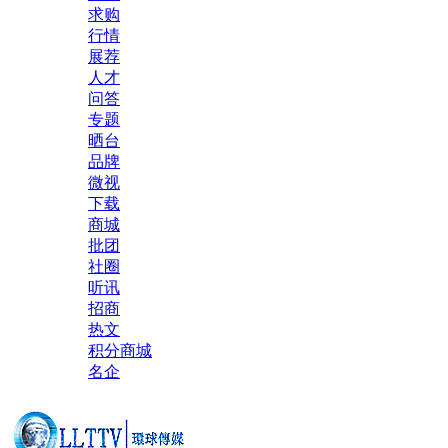
求购
行情
展荐
人才
问答
专题
晒台
品牌
微视
下载
商城
批团
社圈
听讯
招商
热文
积分商城
名企