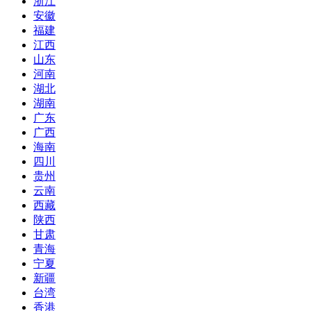
浙江
安徽
福建
江西
山东
河南
湖北
湖南
广东
广西
海南
四川
贵州
云南
西藏
陕西
甘肃
青海
宁夏
新疆
台湾
香港