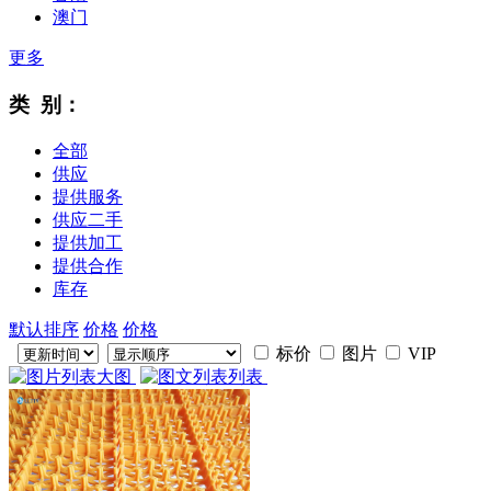
澳门
更多
类 别：
全部
供应
提供服务
供应二手
提供加工
提供合作
库存
默认排序
价格
价格
标价
图片
VIP
大图
列表