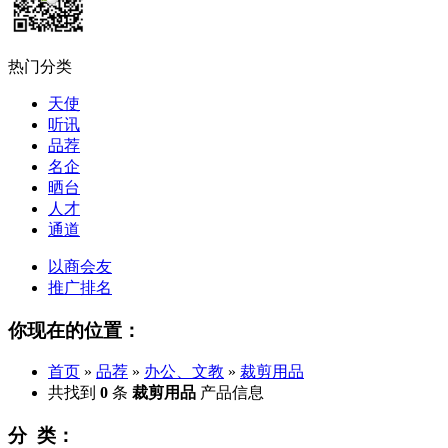
热门分类
天使
听讯
品荐
名企
晒台
人才
通道
以商会友
推广排名
你现在的位置：
首页
»
品荐
»
办公、文教
»
裁剪用品
共找到
0
条
裁剪用品
产品信息
分 类：