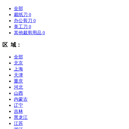
全部
裁纸刀
0
办公剪刀
0
美工刀
0
其他裁剪用品
0
区 域：
全部
北京
上海
天津
重庆
河北
山西
内蒙古
辽宁
吉林
黑龙江
江苏