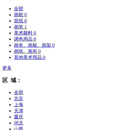
全部
画框
0
宣纸
0
画笔
1
美术颜料
0
调色用品
0
画夹、画板、画架
0
画纸、画布
0
其他美术用品
0
更多
区 域：
全部
北京
上海
天津
重庆
河北
山西