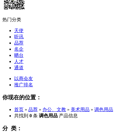
热门分类
天使
听讯
品荐
名企
晒台
人才
通道
以商会友
推广排名
你现在的位置：
首页
»
品荐
»
办公、文教
»
美术用品
»
调色用品
共找到
0
条
调色用品
产品信息
分 类：