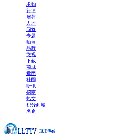
求购
行情
展荐
人才
问答
专题
晒台
品牌
微视
下载
商城
批团
社圈
听讯
招商
热文
积分商城
名企