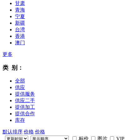
甘肃
青海
宁夏
新疆
台湾
香港
澳门
更多
类 别：
全部
供应
提供服务
供应二手
提供加工
提供合作
库存
默认排序
价格
价格
标价
图片
VIP