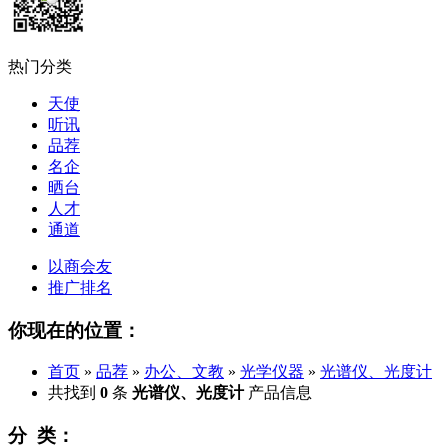
热门分类
天使
听讯
品荐
名企
晒台
人才
通道
以商会友
推广排名
你现在的位置：
首页
»
品荐
»
办公、文教
»
光学仪器
»
光谱仪、光度计
共找到
0
条
光谱仪、光度计
产品信息
分 类：