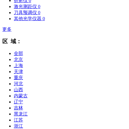
折射仪
0
激光测距仪
0
刀具预调仪
0
其他光学仪器
0
更多
区 域：
全部
北京
上海
天津
重庆
河北
山西
内蒙古
辽宁
吉林
黑龙江
江苏
浙江