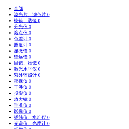
全部
滤光片、滤色片
0
棱镜、透镜
0
分光仪
0
熔点仪
0
色差计
0
照度计
0
显微镜
0
望远镜
0
目镜、物镜
0
激光水平仪
0
紫外辐照计
0
夜视仪
0
干涉仪
0
投影仪
0
放大镜
0
垂准仪
0
影像仪
0
经纬仪、水准仪
0
光谱仪、光度计
0