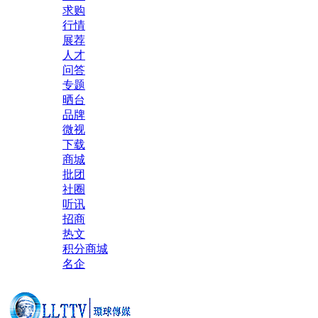
求购
行情
展荐
人才
问答
专题
晒台
品牌
微视
下载
商城
批团
社圈
听讯
招商
热文
积分商城
名企