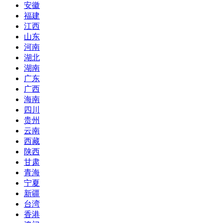
安徽
福建
江西
山东
河南
湖北
湖南
广东
广西
海南
四川
贵州
云南
西藏
陕西
甘肃
青海
宁夏
新疆
台湾
香港