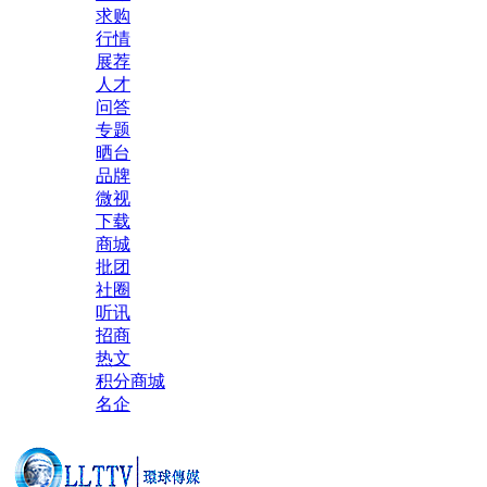
求购
行情
展荐
人才
问答
专题
晒台
品牌
微视
下载
商城
批团
社圈
听讯
招商
热文
积分商城
名企