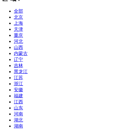
全部
北京
上海
天津
重庆
河北
山西
内蒙古
辽宁
吉林
黑龙江
江苏
浙江
安徽
福建
江西
山东
河南
湖北
湖南