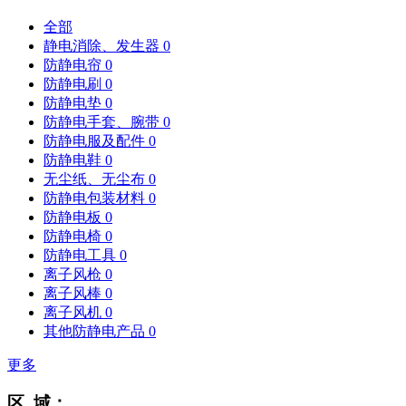
全部
静电消除、发生器
0
防静电帘
0
防静电刷
0
防静电垫
0
防静电手套、腕带
0
防静电服及配件
0
防静电鞋
0
无尘纸、无尘布
0
防静电包装材料
0
防静电板
0
防静电椅
0
防静电工具
0
离子风枪
0
离子风棒
0
离子风机
0
其他防静电产品
0
更多
区 域：