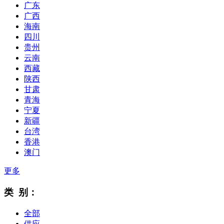
广东
广西
海南
四川
贵州
云南
西藏
陕西
甘肃
青海
宁夏
新疆
台湾
香港
澳门
更多
类 别：
全部
供应