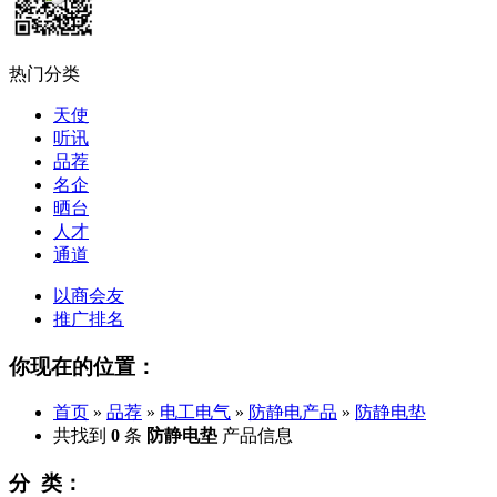
热门分类
天使
听讯
品荐
名企
晒台
人才
通道
以商会友
推广排名
你现在的位置：
首页
»
品荐
»
电工电气
»
防静电产品
»
防静电垫
共找到
0
条
防静电垫
产品信息
分 类：