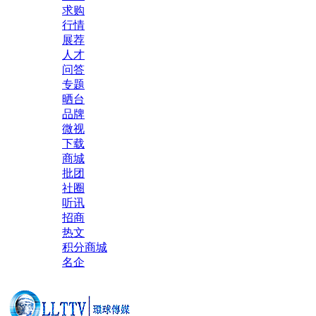
求购
行情
展荐
人才
问答
专题
晒台
品牌
微视
下载
商城
批团
社圈
听讯
招商
热文
积分商城
名企