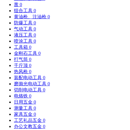
凿
0
组合工具
0
黄油枪、注油枪
0
防爆工具
0
气动工具
0
液压工具
0
喷涂工具
0
工具箱
0
金刚石工具
0
打气筒
0
千斤顶
0
热风枪
0
装配电动工具
0
磨抛光电动工具
0
切削电动工具
0
电烙铁
0
日用五金
0
测量工具
0
家具五金
0
工艺礼品五金
0
办公文教五金
0