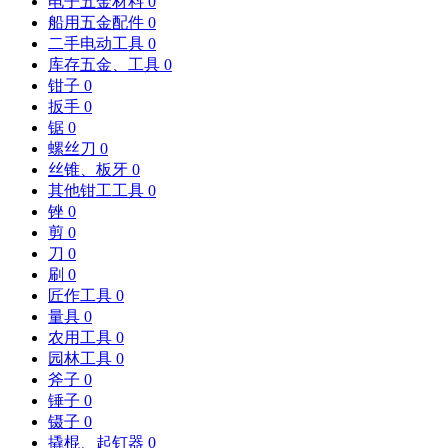
电子五金材料
0
船用五金配件
0
二手电动工具
0
库存五金、工具
0
钳子
0
扳手
0
锯
0
螺丝刀
0
丝锥、板牙
0
其他钳工工具
0
锉
0
剪
0
刀
0
刷
0
匠作工具
0
量具
0
农用工具
0
园林工具
0
斧子
0
锤子
0
镊子
0
撬棍、起钉器
0