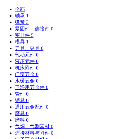
全部
轴承
1
弹簧
3
紧固件、连接件
0
密封件
5
模具
1
刀具、夹具
0
气动元件
0
液压元件
0
机床附件
0
门窗五金
0
水暖五金
0
卫浴用五金件
0
管件
0
锁具
0
通用五金配件
0
磨具
0
磨料
0
气焊、气割器材
0
焊接材料与附件
0