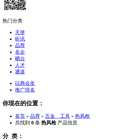
热门分类
天使
听讯
品荐
名企
晒台
人才
通道
以商会友
推广排名
你现在的位置：
首页
»
品荐
»
五金、工具
»
热风枪
共找到
0
条
热风枪
产品信息
分 类：